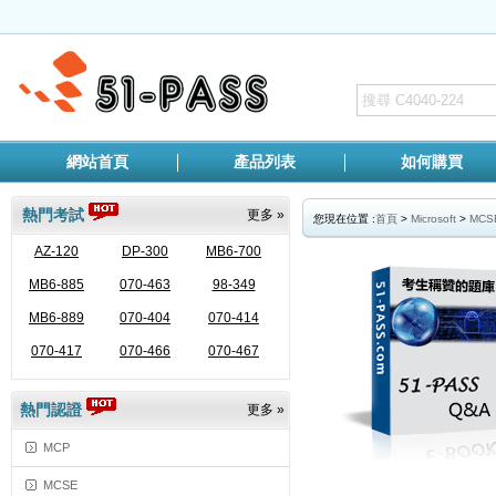
網站首頁
產品列表
如何購買
熱門考試
更多 »
您現在位置 :
首頁
>
Microsoft
>
MCSE
AZ-120
DP-300
MB6-700
MB6-885
070-463
98-349
MB6-889
070-404
070-414
070-417
070-466
070-467
熱門認證
更多 »
MCP
MCSE