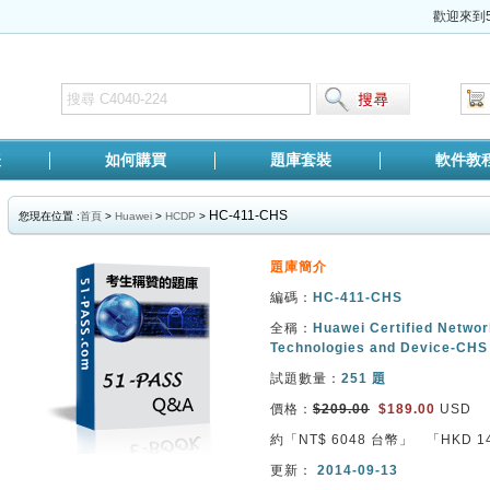
歡迎來到5
表
如何購買
題庫套裝
軟件教
HC-411-CHS
您現在位置 :
首頁
>
Huawei
>
HCDP
>
題庫簡介
編碼：
HC-411-CHS
全稱：
Huawei Certified Netwo
Technologies and Device-CHS
試題數量：
251 題
價格：
$209.00
$189.00
USD
約「NT$
6048
台幣」 「HKD
1
更新：
2014-09-13