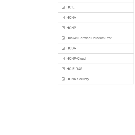
HCIE
HCNA
HCNP
Huawei Certified Datacom Prof...
HCDA
HCNP-Cloud
HCIE-R&S
HCNA-Security