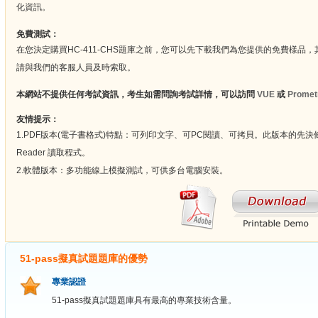
化資訊。
免費測試：
在您決定購買HC-411-CHS題庫之前，您可以先下載我們為您提供的免費樣品
請與我們的客服人員及時索取。
本網站不提供任何考試資訊，考生如需問詢考試詳情，可以訪問
VUE
或
Promet
友情提示：
1.PDF版本(電子書格式)特點：可列印文字、可PC閱讀、可拷貝。此版本的先決條
Reader 讀取程式。
2.軟體版本：多功能線上模擬測試，可供多台電腦安裝。
51-pass擬真試題題庫的優勢
專業認證
51-pass擬真試題題庫具有最高的專業技術含量。