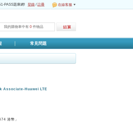
1-PASS題庫網!
登錄
/
註冊
在線客服
我的購物車中有
0
件物品
程
常見問題
rk Associate-Huawei LTE
474
港幣」