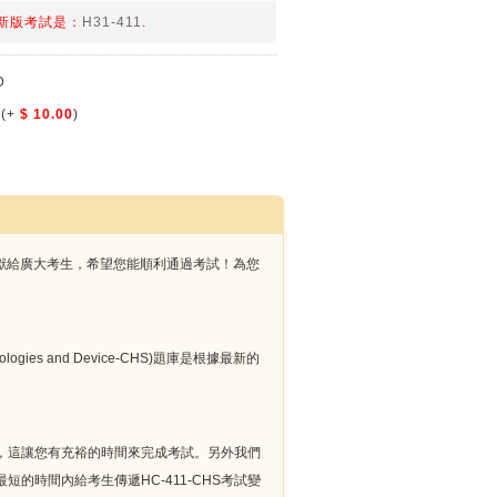
、新版考試是：
H31-411
.
D
(+
$ 10.00
)
試題奉獻給廣大考生，希望您能順利通過考試！為您
Technologies and Device-CHS)題庫是根據最新的
。
級服務，這讓您有充裕的時間來完成考試。另外我們
短的時間內給考生傳遞HC-411-CHS考試變