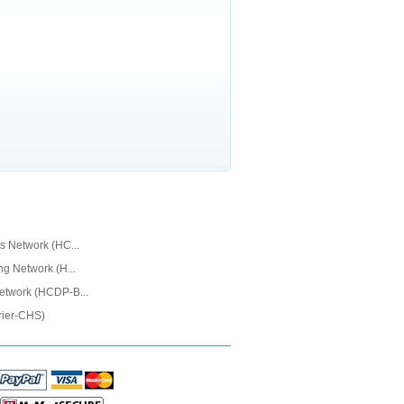
s Network (HC...
g Network (H...
etwork (HCDP-B...
rier-CHS)