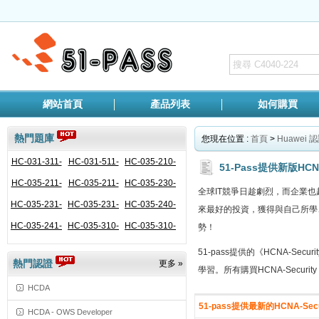
網站首頁
產品列表
如何購買
熱門題庫
您現在位置 :
首頁
>
Huawei 
HC-031-311-
HC-031-511-
HC-035-210-
51-Pass提供新版HCNA
HC-035-211-
ENU
HC-035-211-
ENU
HC-035-230-
ENU
全球IT競爭日趁劇烈，而企業也
HC-035-231-
CHS
HC-035-231-
ENU
HC-035-240-
ENU
來最好的投資，獲得與自己所學、
HC-035-241-
CHS
HC-035-310-
ENU
HC-035-310-
ENU
勢！
ENU
CHS
ENU
51-pass提供的《HCNA-S
熱門認證
更多 »
學習。所有購買HCNA-Secur
HCDA
51-pass提供最新的HCNA-Se
HCDA - OWS Developer