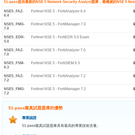
51-pass提供最新的NSE 5 Network Security Analyst題庫，最權威的NSE 5 Netw
NSE5_FAZ-
Fortinet NSE 5 - FortiAnalyzer 6.4
6.4
NSE5_FMG-
Fortinet NSE 5 - FortiManager 7.0
7.0
NSE5_EDR-
Fortinet NSE 5 - FortiEDR 5.0 Exam
5.0
NSE5_FAZ-
Fortinet NSE 5 - FortiAnalyzer 7.0
7.0
NSE5_FSM-
Fortinet NSE 5 - FortiSIEM 6.3
6.3
NSE5_FAZ-
Fortinet NSE 5 - FortiAnalyzer 7.2
7.2
NSE5_FMG-
Fortinet NSE 5 - FortiManager 7.2
7.2
51-pass擬真試題題庫的優勢
專業認證
51-pass擬真試題題庫具有最高的專業技術含量。