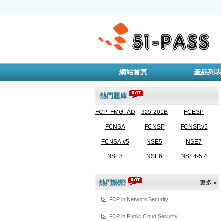
網站首頁
產品列
熱門題庫
FCP_FMG_AD-
925-201B
FCESP
FCNSA
7.6
FCNSP
FCNSP.v5
FCNSA.v5
NSE5
NSE7
NSE8
NSE6
NSE4-5.4
熱門認證
更多 »
FCP in Network Security
FCP in Public Cloud Security