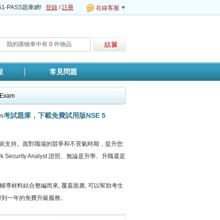
1-PASS題庫網!
登錄
/
註冊
在線客服
我的購物車中有
0
件物品
程
常見問題
n Exam
fication考試題庫，下載免費試用版NSE 5
yst專業技術支持。面對職場的競爭和不景氣時期，提升您
curity Analyst 證照、無論是升學、升職還是
的考試指南和輔導材料結合整編而來, 覆蓋面廣, 可以幫助考生
客戶都將得到一年的免費升級服務。