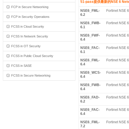
51-pass提供最新的NSE 6 Netwo
FCP in Secure Networking
NSE6_FML-
Fortinet NSE 6 
6.2
FCP in Security Operations
NSE6_FWB-
Fortinet NSE 6
FCSS in Cloud Security
6.1
NSE6_FWF-
Fortinet NSE 6
FCSS In Network Security
6.4
FCSS in OT Security
NSE6_FAC-
Fortinet NSE 6 
6.1
FCSS in Public Cloud Security
NSE6_FML-
Fortinet NSE 6 
6.4
FCSS in SASE
NSE6_WCS-
Fortinet NSE 6
FCSS in Secure Networking
6.4
NSE6_FWB-
Fortinet NSE 6
6.4
NSE6_FAD-
Fortinet NSE 6
6.2
NSE6_FAC-
Fortinet NSE 6 
6.4
NSE6_FML-
Fortinet NSE 6 
7.2