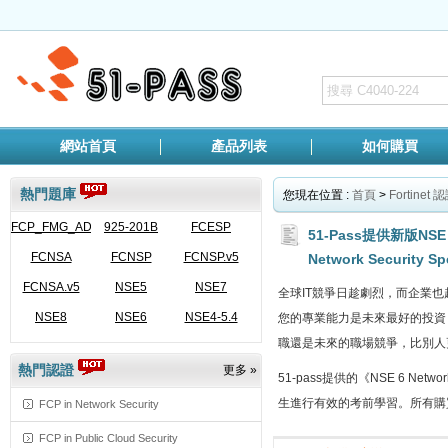
網站首頁
產品列表
如何購買
熱門題庫
您現在位置 :
首頁
>
Fortinet 
FCP_FMG_AD-
925-201B
FCESP
51-Pass提供新版NSE 6
FCNSA
7.6
FCNSP
FCNSP.v5
Network Security S
FCNSA.v5
NSE5
NSE7
全球IT競爭日趁劇烈，而企業也越來越
NSE8
NSE6
NSE4-5.4
您的專業能力是未來最好的投資，獲得與
職還是未來的職場競爭，比別人
熱門認證
更多 »
51-pass提供的《NSE 6 Net
生進行有效的考前學習。所有購買NSE 
FCP in Network Security
FCP in Public Cloud Security