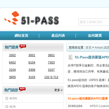
網站首頁
產品列表
如何購買
熱門題庫
您現在位置 :
首頁
>
Avaya 認
3302
3001
3601
51-Pass提供新版APD
6402
6104
7303
全球IT競爭日趁劇烈，而企業
3104
3306
3107
資，獲得與自己所學、有興趣或
3605
3103
132-S-712
51-pass提供的《APDS 
購買APDS 題庫的客戶都將得
熱門認證
更多 »
ACDS
51-pass提供最新的APDS題
3C00120A
APDS Custome
ACIS