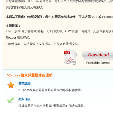
在您決定購買C1000-142題庫之前，您可以先下載我們為您提供的免費樣品，
與我們的客服人員及時索取。
本網站不提供任何考試資訊，考生如需問詢考試詳情，可以訪問
VUE
或
Promet
友情提示：
1.PDF版本(電子書格式)特點：可列印文字、可PC閱讀、可拷貝。此版本的先決條
Reader 讀取程式。
2.軟體版本：多功能線上模擬測試，可供多台電腦安裝。
51-pass擬真試題題庫的優勢
專業認證
51-pass擬真試題題庫具有最高的專業技術含量。
品質保證
根據最新的考試指南整編, 覆蓋最新的考試知識點。