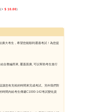
(+
$ 10.00
)
題奉獻給廣大考生，希望您能順利通過考試！為您提
和輔導材料結合整編而來, 覆蓋面廣, 可以幫助考生進行
服務，這讓您有充裕的時間來完成考試。另外我們對
時間內給考生傳遞C1000-142考試變化資