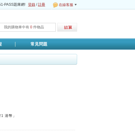
1-PASS題庫網!
登錄
/
註冊
在線客服
我的購物車中有
0
件物品
程
常見問題
21
港幣」