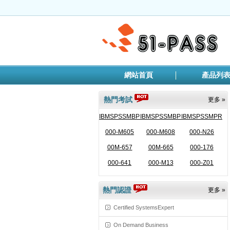
網站首頁
產品列
熱門考試
更多 »
IBMSPSSMBPDA
IBMSPSSMBPDM
IBMSPSSMPRO
000-M605
000-M608
000-N26
00M-657
00M-665
000-176
000-641
000-M13
000-Z01
熱門認證
更多 »
Certified SystemsExpert
On Demand Business