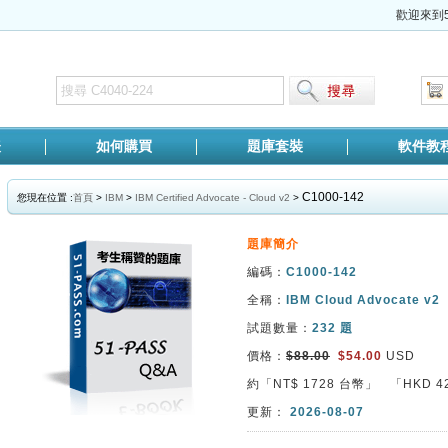
歡迎來到5
表
如何購買
題庫套裝
軟件教
C1000-142
您現在位置 :
首頁
>
IBM
>
IBM Certified Advocate - Cloud v2
>
題庫簡介
編碼：
C1000-142
全稱：
IBM Cloud Advocate v2
試題數量：
232 題
價格：
$88.00
$54.00
USD
約「NT$
1728
台幣」 「HKD
4
更新：
2026-08-07