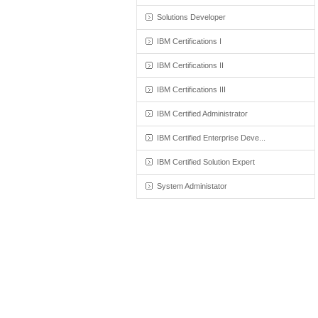
Solutions Developer
IBM Certifications I
IBM Certifications II
IBM Certifications III
IBM Certified Administrator
IBM Certified Enterprise Deve...
IBM Certified Solution Expert
System Administator