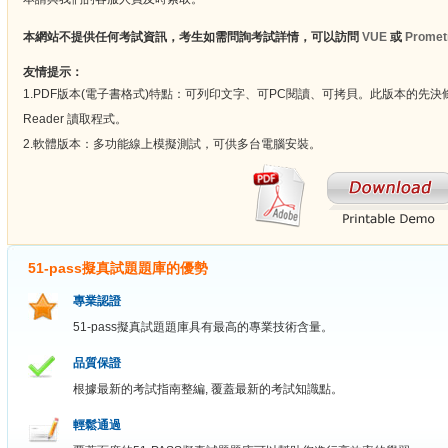
本網站不提供任何考試資訊，考生如需問詢考試詳情，可以訪問
VUE
或
Promet
友情提示：
1.PDF版本(電子書格式)特點：可列印文字、可PC閱讀、可拷貝。此版本的先決條
Reader 讀取程式。
2.軟體版本：多功能線上模擬測試，可供多台電腦安裝。
51-pass擬真試題題庫的優勢
專業認證
51-pass擬真試題題庫具有最高的專業技術含量。
品質保證
根據最新的考試指南整編, 覆蓋最新的考試知識點。
輕鬆通過