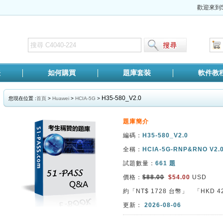
歡迎來到5
表
如何購買
題庫套裝
軟件教
H35-580_V2.0
您現在位置 :
首頁
>
Huawei
>
HCIA-5G
>
題庫簡介
編碼：
H35-580_V2.0
全稱：
HCIA-5G-RNP&RNO V2.
試題數量：
661 題
價格：
$88.00
$54.00
USD
約「NT$
1728
台幣」 「HKD
4
更新：
2026-08-06