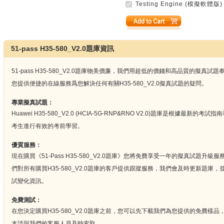
Testing Engine (模擬軟體版)
51-pass H35-580_V2.0題庫資訊
51-pass H35-580_V2.0題庫物美價廉，我們用超低的價錢和高品質的擬
您提供便捷的在線服務爲您解決任何有關H35-580_V2.0擬真試題的疑問。
專業擬真試題：
Huawei H35-580_V2.0 (HCIA-5G-RNP&RNO V2.0)題庫是根據最新
考生進行有效的考前學習。
優質服務：
現在購買《51-Pass H35-580_V2.0題庫》您將免費享受一年的擬真試題
們對所有購買H35-580_V2.0題庫的客戶提供跟蹤服務，我們會及時更新題庫，並在
試變化資訊。
免費測試：
在您決定購買H35-580_V2.0題庫之前，您可以先下載我們為您提供的免費樣
本請與我們的客服人員及時索取。