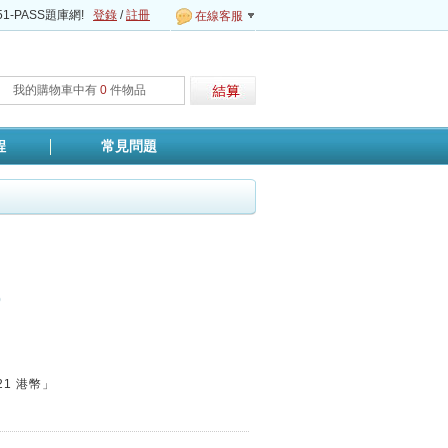
1-PASS題庫網!
登錄
/
註冊
在線客服
我的購物車中有
0
件物品
程
常見問題
0
21
港幣」