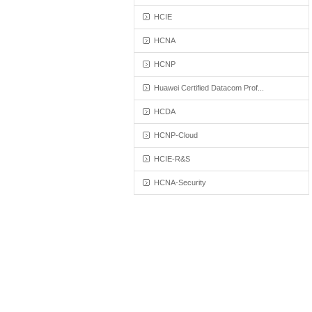
HCIE
HCNA
HCNP
Huawei Certified Datacom Prof...
HCDA
HCNP-Cloud
HCIE-R&S
HCNA-Security