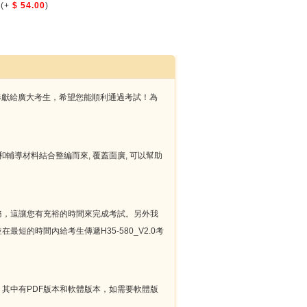
(+
$ 54.00
)
真試題奉獻給廣大考生，希望您能順利通過考試！為
的考試指南和輔導材料結合整編而來, 覆蓋面廣, 可以幫助
升級服務，這讓您有充裕的時間來完成考試。另外我
最短的時間內給考生傳遞H35-580_V2.0考
品，其中有PDF版本和軟體版本，如需要軟體版