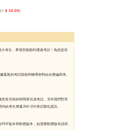
(+
$ 10.00
)
獻給廣大考生，希望您能順利通過考試！為您提供
CIS-SA))題庫是根據最新的考試指南和輔導材料結合整編而來,
務，這讓您有充裕的時間來完成考試。另外我們對所
內給考生傳遞JN0-355考試變化資訊。
有PDF版本和軟體版本，如需要軟體版本請與