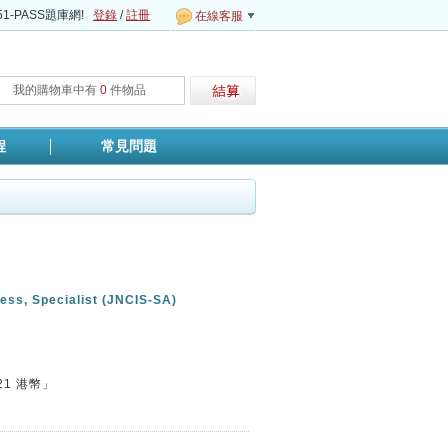
1-PASS題庫網!
登錄
/
註冊
在線客服
我的購物車中有
0
件物品
程
常見問題
ess, Specialist (JNCIS-SA)
21
港幣」