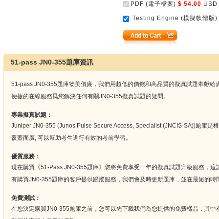
PDF (電子檔案)
$ 54.00
USD
Testing Engine (模擬軟體版)
51-pass JN0-355題庫資訊
51-pass JN0-355題庫物美價廉，我們用超低的價錢和高品質的擬真試題奉
便捷的在線服務爲您解決任何有關JN0-355擬真試題的疑問。
專業擬真試題：
Juniper JN0-355 (Junos Pulse Secure Access, Specialist (JN
覆蓋面廣, 可以幫助考生進行有效的考前學習。
優質服務：
現在購買《51-Pass JN0-355題庫》您將免費享受一年的擬真試題升級服
有購買JN0-355題庫的客戶提供跟蹤服務，我們會及時更新題庫，並在最短的時間
免費測試：
在您決定購買JN0-355題庫之前，您可以先下載我們為您提供的免費樣品，其中