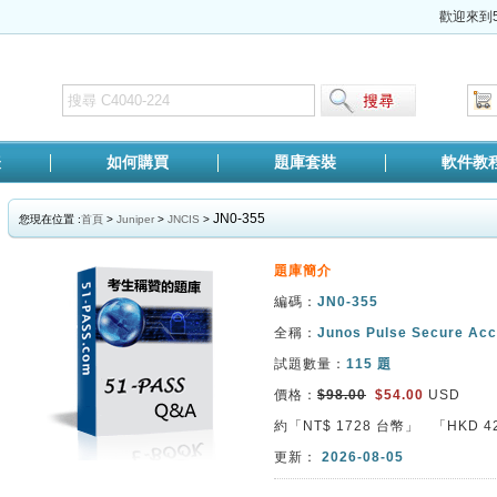
歡迎來到5
表
如何購買
題庫套裝
軟件教
JN0-355
您現在位置 :
首頁
>
Juniper
>
JNCIS
>
題庫簡介
編碼：
JN0-355
全稱：
Junos Pulse Secure Acc
試題數量：
115 題
價格：
$98.00
$54.00
USD
約「NT$
1728
台幣」 「HKD
4
更新：
2026-08-05