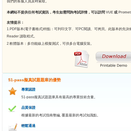
我們的客服人員及時索取。
本網站不提供任何考試資訊，考生如需問詢考試詳情，可以訪問
VUE
或
Promet
友情提示：
1.PDF版本(電子書格式)特點：可列印文字、可PC閱讀、可拷貝。此版本的先決條
Reader 讀取程式。
2.軟體版本：多功能線上模擬測試，可供多台電腦安裝。
51-pass擬真試題題庫的優勢
專業認證
51-pass擬真試題題庫具有最高的專業技術含量。
品質保證
根據最新的考試指南整編, 覆蓋最新的考試知識點。
輕鬆通過