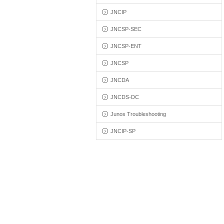
JNCIP
JNCSP-SEC
JNCSP-ENT
JNCSP
JNCDA
JNCDS-DC
Junos Troubleshooting
JNCIP-SP