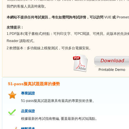
我們的客服人員及時索取。
本網站不提供任何考試資訊，考生如需問詢考試詳情，可以訪問
VUE
或
Promet
友情提示：
1.PDF版本(電子書格式)特點：可列印文字、可PC閱讀、可拷貝。此版本的先決條
Reader 讀取程式。
2.軟體版本：多功能線上模擬測試，可供多台電腦安裝。
51-pass擬真試題題庫的優勢
專業認證
51-pass擬真試題題庫具有最高的專業技術含量。
品質保證
根據最新的考試指南整編, 覆蓋最新的考試知識點。
輕鬆通過