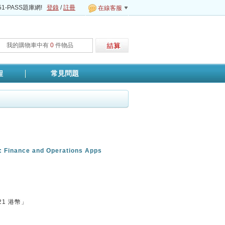
1-PASS題庫網!
登錄
/
註冊
在線客服
我的購物車中有
0
件物品
程
常見問題
: Finance and Operations Apps
21
港幣」