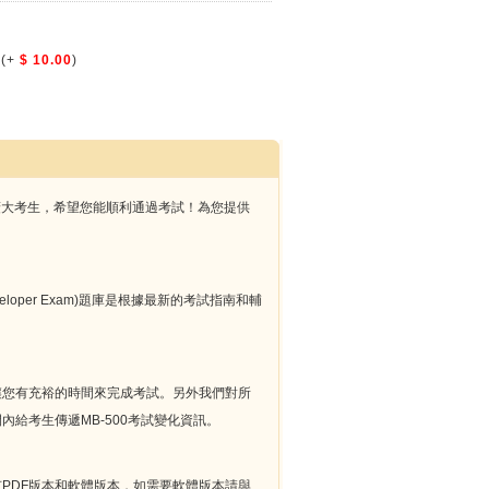
(+
$ 10.00
)
獻給廣大考生，希望您能順利通過考試！為您提供
s Apps Developer Exam)題庫是根據最新的考試指南和輔
，這讓您有充裕的時間來完成考試。另外我們對所
內給考生傳遞MB-500考試變化資訊。
有PDF版本和軟體版本，如需要軟體版本請與