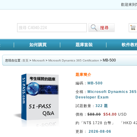
歡迎來到5
表
如何購買
題庫套裝
軟件教
MB-500
您現在位置 :
首頁
>
Microsoft
>
Microsoft Dynamics 365 Certification
>
題庫簡介
編碼：
MB-500
全稱：
Microsoft Dynamics 365
Developer Exam
試題數量：
322 題
價格：
$88.00
$54.00
USD
約「NT$
1728
台幣」 「HKD
4
更新：
2026-08-06