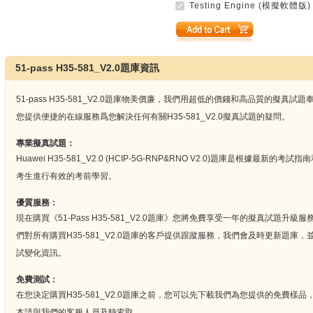
Testing Engine (模擬軟體版)
51-pass H35-581_V2.0題庫資訊
51-pass H35-581_V2.0題庫物美價廉，我們用超低的價錢和高品質的擬
您提供便捷的在線服務爲您解決任何有關H35-581_V2.0擬真試題的疑問。
專業擬真試題：
Huawei H35-581_V2.0 (HCIP-5G-RNP&RNO V2.0)題庫是根據最新
考生進行有效的考前學習。
優質服務：
現在購買《51-Pass H35-581_V2.0題庫》您將免費享受一年的擬真試題
們對所有購買H35-581_V2.0題庫的客戶提供跟蹤服務，我們會及時更新題庫，並在
試變化資訊。
免費測試：
在您決定購買H35-581_V2.0題庫之前，您可以先下載我們為您提供的免費樣
本請與我們的客服人員及時索取。