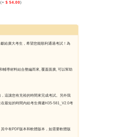
(+
$ 54.00
)
真試題奉獻給廣大考生，希望您能順利通過考試！為
的考試指南和輔導材料結合整編而來, 覆蓋面廣, 可以幫助
升級服務，這讓您有充裕的時間來完成考試。另外我
最短的時間內給考生傳遞H35-581_V2.0考
品，其中有PDF版本和軟體版本，如需要軟體版