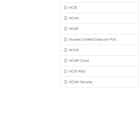
HCIE
HCNA
HCNP
Huawei Certified Datacom Prof...
HCDA
HCNP-Cloud
HCIE-R&S
HCNA-Security