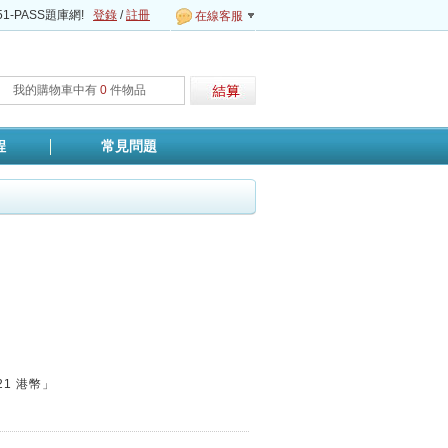
1-PASS題庫網!
登錄
/
註冊
在線客服
我的購物車中有
0
件物品
程
常見問題
0
21
港幣」