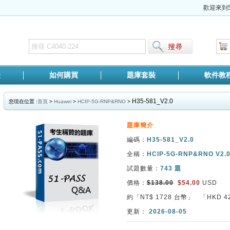
歡迎來到5
表
如何購買
題庫套裝
軟件教
H35-581_V2.0
您現在位置 :
首頁
>
Huawei
>
HCIP-5G-RNP&RNO
>
題庫簡介
編碼：
H35-581_V2.0
全稱：
HCIP-5G-RNP&RNO V2.
試題數量：
743 題
價格：
$138.00
$54.00
USD
約「NT$
1728
台幣」 「HKD
4
更新：
2026-08-05