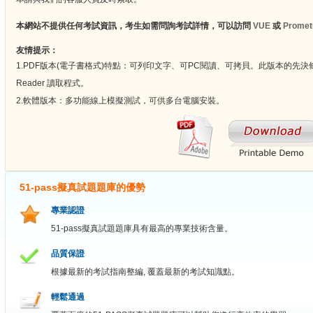
本網站不提供任何考試資訊，考生如需問詢考試詳情，可以訪問
VUE
或
Promet
友情提示：
1.PDF版本(電子書格式)特點：可列印文字、可PC閱讀、可拷貝。此版本的先決條
Reader 讀取程式。
2.軟體版本：多功能線上模擬測試，可供多台電腦安裝。
51-pass擬真試題題庫的優勢
專業認證
51-pass擬真試題題庫具有最高的專業技術含量。
品質保證
根據最新的考試指南整編, 覆蓋最新的考試知識點。
輕鬆通過